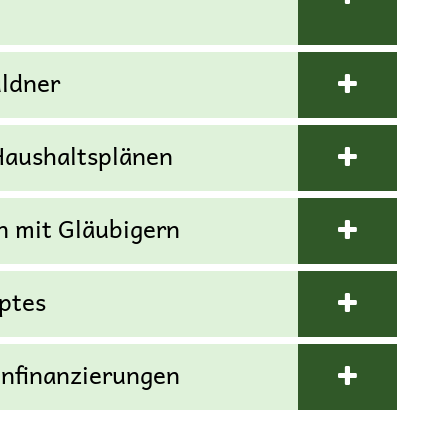
uldner
Haushaltsplänen
 mit Gläubigern
ptes
enfinanzierungen