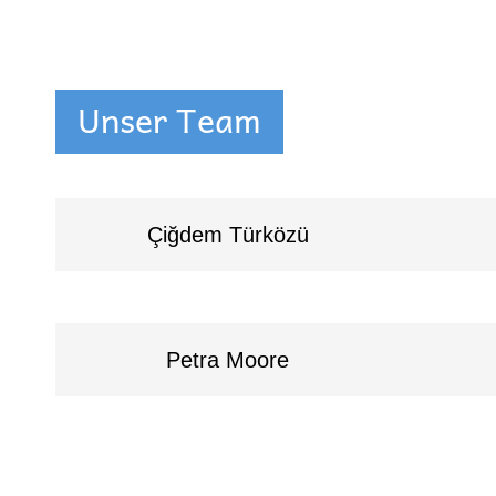
Unser Team
Çiğdem Türközü
Petra Moore