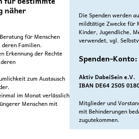
n für bestimmte
g näher
Die Spenden werden aus
mildtätige Zwecke für 
Kinder, Jugendliche, M
 Beratung für Menschen
verwendet, vgl. Selbstv
h deren Familien.
en Erkennung der Rechte
Spenden-Konto:
 deren
Aktiv DabeiSein e.V.
umlichkeit zum Austausch
IBAN DE64 2505 0180
der.
inmal im Monat verlässlich
Mitglieder und Vorstan
jüngerer Menschen mit
mit Behinderungen beda
zugutekommen.