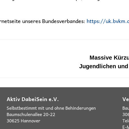
ernetseite unseres Bundesverbandes:
https://uk.bvkm.
n
Massive Kürzu
Nächster
Jugendlichen und
Beitrag:
Aktiv DabeiSein e.V.
Ve
Selbstbestimmt mit und ohne Behinderungen
Bau
Baumschulenallee 20-22
30
30625 Hannover
Te
E-M