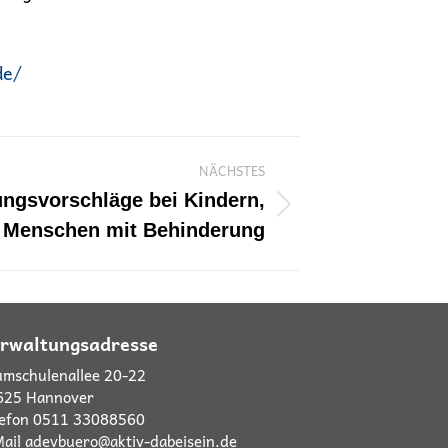
de/
NÄCHSTES
ngsvorschläge bei Kindern,
 Menschen mit Behinderung
rwaltungsadresse
mschulenallee 20-22
625 Hannover
lefon
0511 33088560
ail adevbuero@aktiv-dabeisein.de