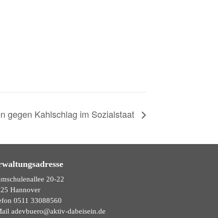
n gegen Kahlschlag im Sozialstaat
rwaltungsadresse
mschulenallee 20-22
25 Hannover
efon
0511 33088560
ail adevbuero@aktiv-dabeisein.de