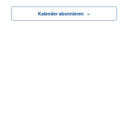
Ansicht
Veranstalt
Navigat
Kalender abonnieren