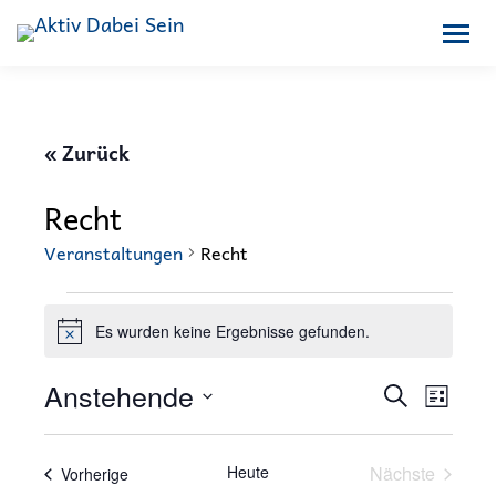
« Zurück
Recht
Veranstaltungen
Recht
Veranstaltungen
Es wurden keine Ergebnisse gefunden.
Hinweis
Verans
Anstehende
Veran
Suche
Liste
Ansic
Suche
Datum
Navig
und
wählen.
Heute
Nächste
Veranstaltungen
Vorherige